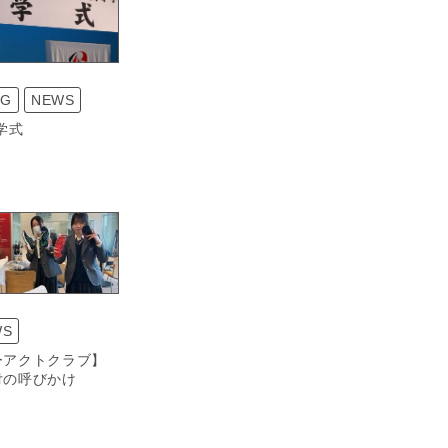
OG
NEWS
学式
WS
ーアクトクラブ】
付の呼びかけ