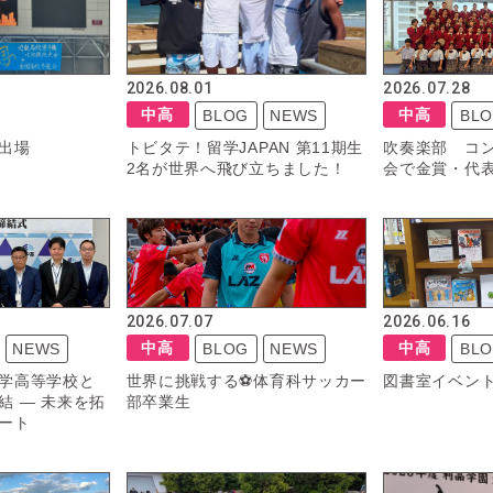
2026.08.01
2026.07.28
中高
中高
BLOG
NEWS
BL
出場
トビタテ！留学JAPAN 第11期生
吹奏楽部 コ
2名が世界へ飛び立ちました！
会で金賞・代表
2026.07.07
2026.06.16
中高
中高
NEWS
BLOG
NEWS
BL
学高等学校と
世界に挑戦する⚽️体育科サッカー
図書室イベント
結 ― 未来を拓
部卒業生
ート