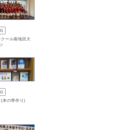
OG
ンクール南地区大
♪
OG
(本の帯作り)