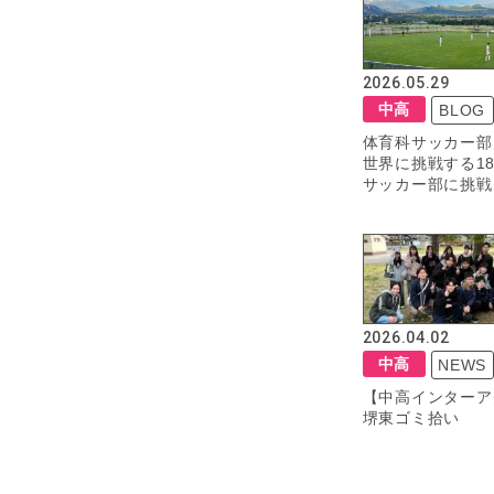
2026.05.29
中高
BLOG
体育科サッカー部
世界に挑戦する18
サッカー部に挑戦
2026.04.02
中高
NEWS
【中高インターア
堺東ゴミ拾い