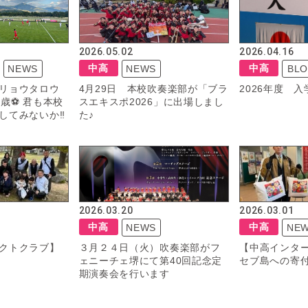
2026.05.02
2026.04.16
中高
中高
NEWS
NEWS
BL
リョウタロウ
4月29日 本校吹奏楽部が「ブラ
2026年度 入
歳⚽️ 君も本校
スエキスポ2026」に出場しまし
してみないか‼️
た♪
2026.03.20
2026.03.01
中高
中高
NEWS
NE
クトクラブ】
３月２４日（火）吹奏楽部がフ
【中高インタ
ェニーチェ堺にて第40回記念定
セブ島への寄
期演奏会を行います