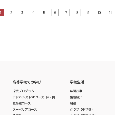
1
2
3
4
5
6
7
8
9
10
11
高等学校での学び
学校生活
探究プログラム
年間行事
アドバンストSPコース［α・β］
施設紹介
立命館コース
制服
スーペリアコース
クラブ（中学校）