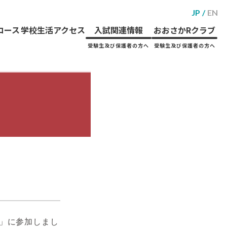
JP
EN
コース
学校生活
アクセス
入試関連情報
おおさかRクラブ
受験生及び保護者の方へ
受験生及び保護者の方へ
園」に参加しまし