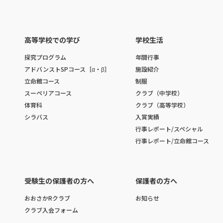
高等学校での学び
学校生活
探究プログラム
年間行事
アドバンストSPコース［α・β］
施設紹介
立命館コース
制服
スーペリアコース
クラブ（中学校）
体育科
クラブ（高等学校）
シラバス
入賞実績
行事レポート/スペシャル
行事レポート/立命館コース
受験生の保護者の方へ
保護者の方へ
おおさかRクラブ
お知らせ
クラブ入会フォーム