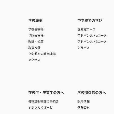
学校概要
中学校での学び
学校長挨拶
立命館コース
学園長挨拶
アドバンストαコース
教訓・沿革
アドバンストβコース
教育方針
シラバス
立命館との教学連携
アクセス
在校生・卒業生の方へ
学校関係者の方へ
各種証明書発行手続き
採用情報
すぷりんぐぼーど
情報公開