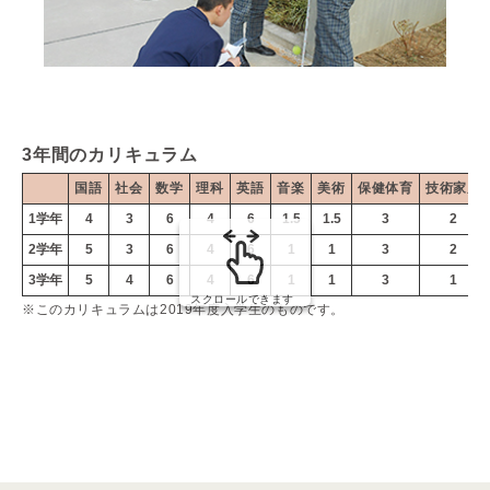
3年間のカリキュラム
国語
社会
数学
理科
英語
音楽
美術
保健体育
技術家庭
1学年
4
3
6
4
6
1.5
1.5
3
2
2学年
5
3
6
4
6
1
1
3
2
3学年
5
4
6
4
6
1
1
3
1
スクロールできます
※このカリキュラムは2019年度入学生のものです。