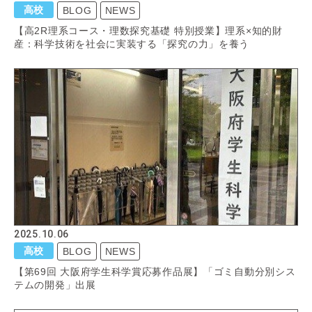
高校
BLOG
NEWS
【高2R理系コース・理数探究基礎 特別授業】理系×知的財
産：科学技術を社会に実装する「探究の力」を養う
2025.10.06
高校
BLOG
NEWS
【第69回 大阪府学生科学賞応募作品展】「ゴミ自動分別シス
テムの開発」出展