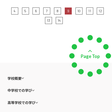
前の5件
4
5
6
7
8
9
10
11
12
次の5件
13
14
Page Top
学校概要
中学校での学び
高等学校での学び