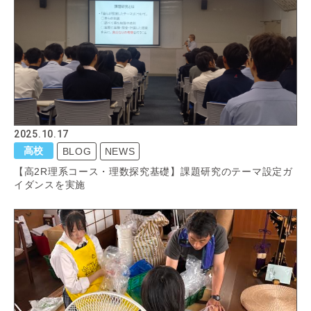
2025.10.17
高校
BLOG
NEWS
【高2R理系コース・理数探究基礎】課題研究のテーマ設定ガ
イダンスを実施