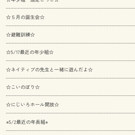
☆５月の誕生会☆
☆避難訓練☆
☆5/17最近の年少組☆
☆ネイティブの先生と一緒に遊んだよ☆
☆こいのぼり☆
☆にじいろホール開放☆
⭐︎5/2最近の年長組⭐︎