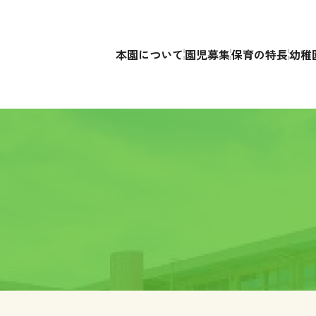
本園について
園児募集
保育の特長
幼稚