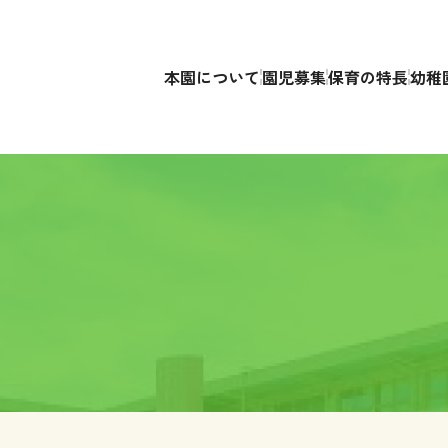
本園について
園児募集
保育の特長
幼稚