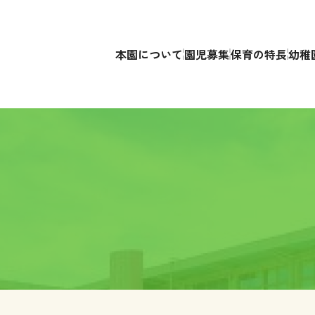
本園について
園児募集
保育の特長
幼稚