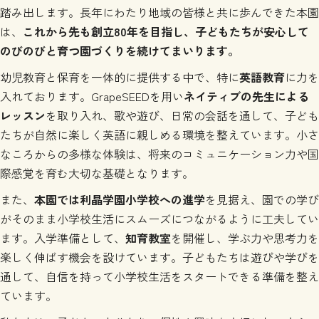
踏み出します。長年にわたり地域の皆様と共に歩んできた本園
は、
これから先も創立80年を目指し、子どもたちが安心して
のびのびと育つ園づくりを続けてまいります。
幼児教育と保育を一体的に提供する中で、特に
英語教育
に力を
入れております。GrapeSEEDを用い
ネイティブの先生による
レッスン
を取り入れ、歌や遊び、日常の会話を通して、子ども
たちが自然に楽しく英語に親しめる環境を整えています。小さ
なころからの多様な体験は、将来のコミュニケーション力や国
際感覚を育む大切な基礎となります。
また、
本園では利晶学園小学校への進学
を見据え、園での学び
がそのまま小学校生活にスムーズにつながるように工夫してい
ます。入学準備として、
知育教室
を開催し、学ぶ力や思考力を
楽しく伸ばす機会を設けています。子どもたちは遊びや学びを
通して、自信を持って小学校生活をスタートできる準備を整え
ています。