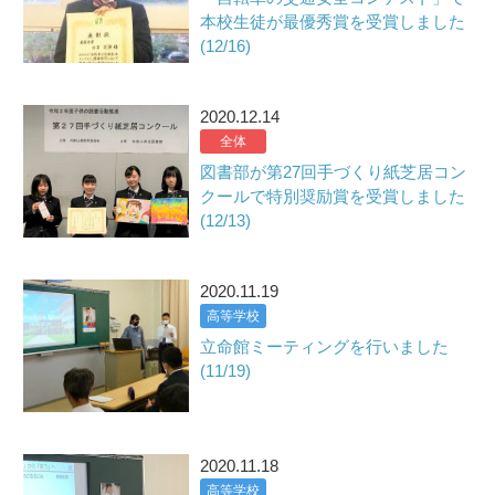
本校生徒が最優秀賞を受賞しました
(12/16)
2020.12.14
全体
図書部が第27回手づくり紙芝居コン
クールで特別奨励賞を受賞しました
(12/13)
2020.11.19
高等学校
立命館ミーティングを行いました
(11/19)
2020.11.18
高等学校