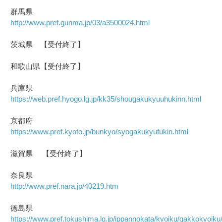
群馬県
http://www.pref.gunma.jp/03/a3500024.html
茨城県 【受付終了】
和歌山県【受付終了】
兵庫県
https://web.pref.hyogo.lg.jp/kk35/shougakukyuuhukinn.html
京都府
https://www.pref.kyoto.jp/bunkyo/syogakukyufukin.html
滋賀県 【受付終了】
奈良県
http://www.pref.nara.jp/40219.htm
徳島県
https://www.pref.tokushima.lg.jp/ippannokata/kyoiku/gakkokyoi