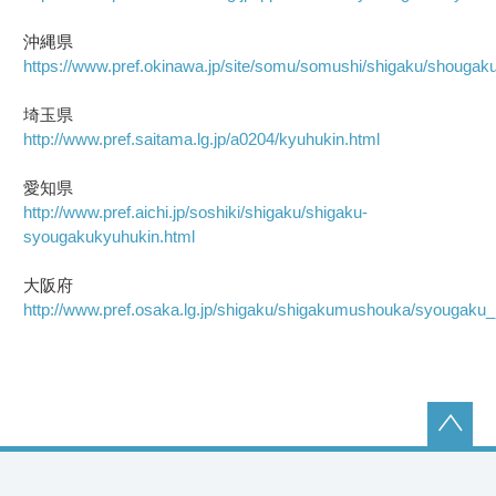
沖縄県
https://www.pref.okinawa.jp/site/somu/somushi/shigaku/shougak
埼玉県
http://www.pref.saitama.lg.jp/a0204/kyuhukin.html
愛知県
http://www.pref.aichi.jp/soshiki/shigaku/shigaku-
syougakukyuhukin.html
大阪府
http://www.pref.osaka.lg.jp/shigaku/shigakumushouka/syougaku