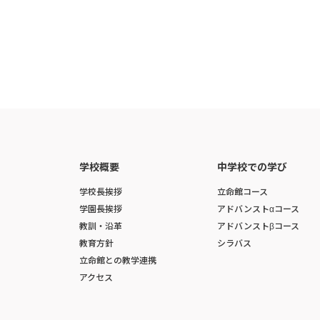
学校概要
中学校での学び
学校長挨拶
立命館コース
学園長挨拶
アドバンストαコース
教訓・沿革
アドバンストβコース
教育方針
シラバス
立命館との教学連携
アクセス