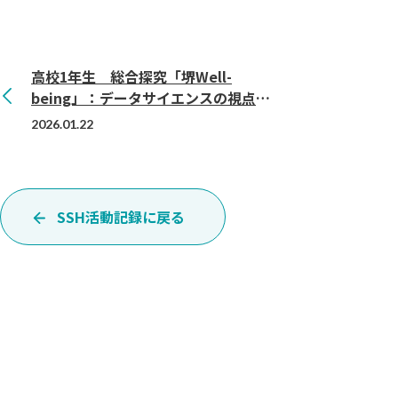
高校1年生 総合探究「堺Well-
being」：データサイエンスの視点か
ら学ぶ「伝わる」発表のコツ
2026.01.22
SSH活動記録に戻る