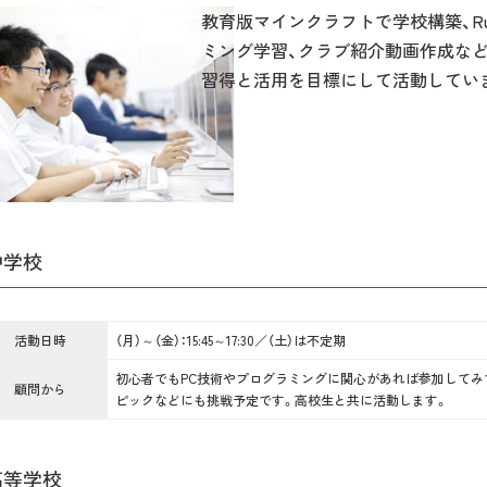
教育版マインクラフトで学校構築、R
ミング学習、クラブ紹介動画作成など
習得と活用を目標にして活動してい
中学校
活動日時
（月）～（金）：15:45～17:30／（土）は不定期
初心者でもPC技術やプログラミングに関心があれば参加してみ
顧問から
ピックなどにも挑戦予定です。高校生と共に活動します。
高等学校