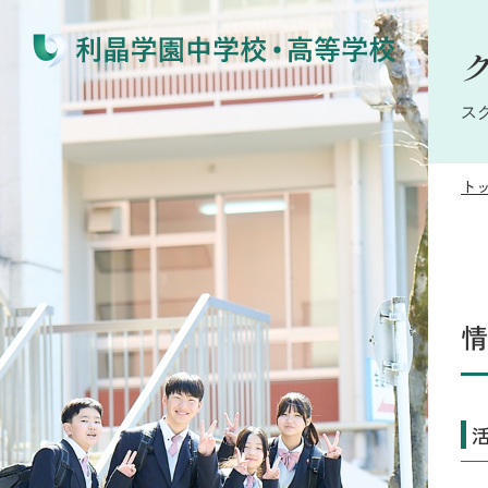
ス
ト
情