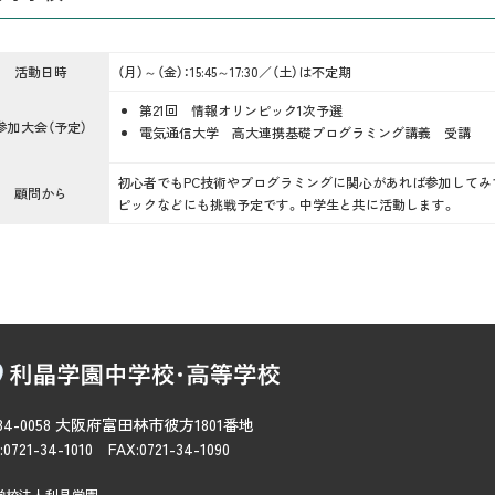
活動日時
（月）～（金）：15:45～17:30／（土）は不定期
第21回 情報オリンピック1次予選
参加大会（予定）
電気通信大学 高大連携基礎プログラミング講義 受講
初心者でもPC技術やプログラミングに関心があれば参加してみ
顧問から
ピックなどにも挑戦予定です。中学生と共に活動します。
84-0058 大阪府富田林市彼方1801番地
:0721-34-1010 FAX:0721-34-1090
学校法人利晶学園