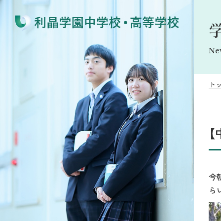
Ne
ト
【
今
ら