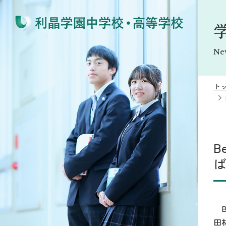
Ne
ト
B
ば
B
田