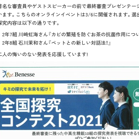
名な審査員やゲストスピーカーの前で最終審査プレゼンテー
います。こちらのオンラインイベントは3/6に開催されます。選
探究内容は以下の通りです。
年7組 川﨑虹海さん『カビの繁殖を防ぐお茶の抗菌作用につい
年8組 石川茉和さん『ペットとの新しい対話法！』
人の悔いのない発表を応援しています!