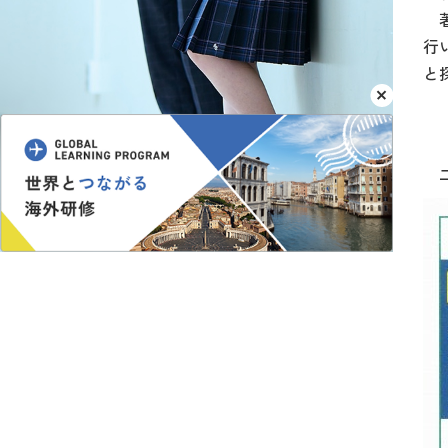
著
行
と
2
2
二