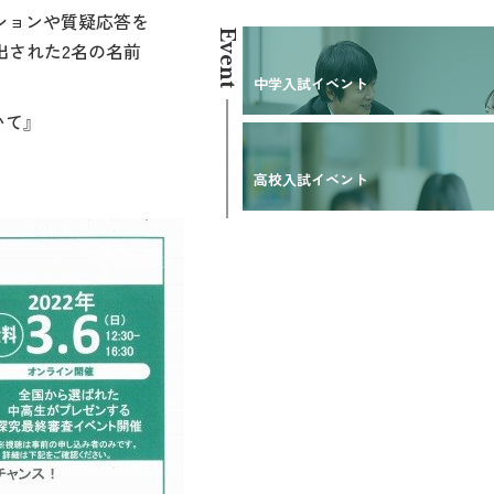
ションや質疑応答を
Event
出された2名の名前
中学入試イベント
て』
高校入試イベント