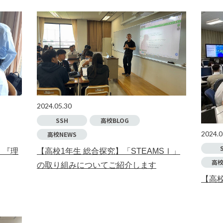
2024.05.30
SSH
高校BLOG
2024.0
高校NEWS
】『理
【高校1年生 総合探究】「STEAMSⅠ」
高校
の取り組みについてご紹介します
【高校