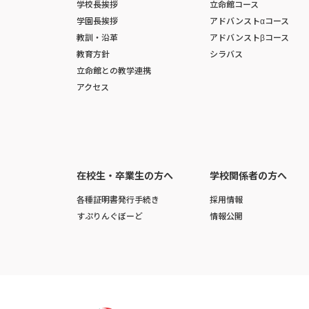
学校長挨拶
立命館コース
学園長挨拶
アドバンストαコース
教訓・沿革
アドバンストβコース
教育方針
シラバス
立命館との教学連携
アクセス
在校生・卒業生の方へ
学校関係者の方へ
各種証明書発行手続き
採用情報
すぷりんぐぼーど
情報公開