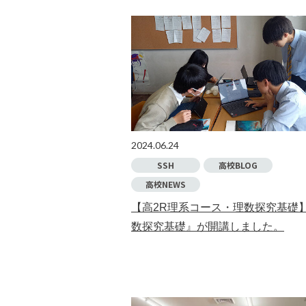
2024.06.24
SSH
高校BLOG
高校NEWS
【高2R理系コース・理数探究基礎
数探究基礎』が開講しました。