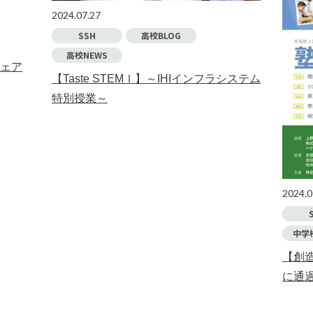
2024.07.27
SSH
高校BLOG
高校NEWS
ェア
【Taste STEMⅠ】～IHIインフラシステム
特別授業～
2024.0
中学
【創
に通