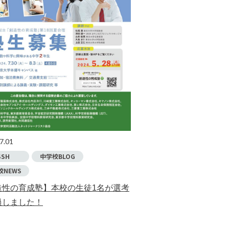
7.01
SSH
中学校BLOG
校NEWS
造性の育成塾】本校の生徒1名が選考
過しました！