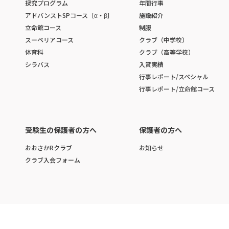
探究プログラム
年間行事
アドバンストSPコース［α・β］
施設紹介
立命館コース
制服
スーペリアコース
クラブ（中学校）
体育科
クラブ（高等学校）
シラバス
入賞実績
行事レポート/スペシャル
行事レポート/立命館コース
受験生の保護者の方へ
保護者の方へ
おおさかRクラブ
お知らせ
クラブ入会フォーム