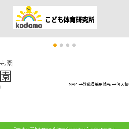
MAP
教職員採用情報
個人情
Copyright (C) Hatsushiba Gakuen Kindergarten All rights reserved.