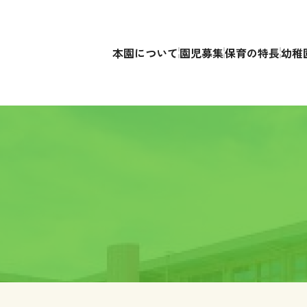
本園について
園児募集
保育の特長
幼稚