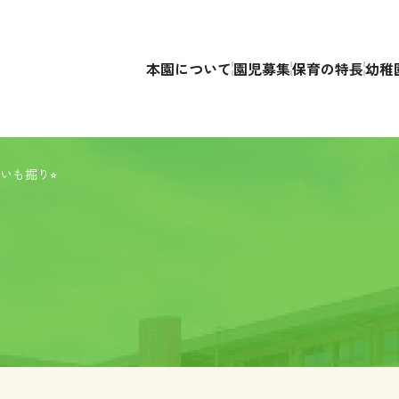
本園について
園児募集
保育の特長
幼稚
いも掘り⭐︎