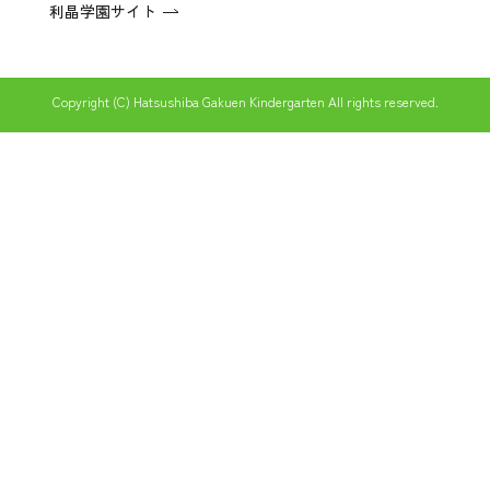
利晶学園サイト
Copyright (C) Hatsushiba Gakuen Kindergarten All rights reserved.