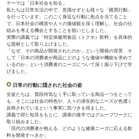
テーマは「日本社会を知る」
私たちは日常生活の中で、意識せずとも様々な「購買行動」
を行っています。このごく身近な行動に焦点を当てること
で、日本社会の構造や人々の価値観を深く理解し、社会の仕
組みを考える機会とすることを狙いとしました。
実際の講義では「特定保健用食品（トクホ）飲料」を具体的
な題材として取り上げました。
「なぜ、その商品が開発されたのか」という開発の背景、そ
して「日本の消費者が商品にどのような価値や機能を求めて
いるのか」という消費者のニーズについて深く掘り下げて学
びました。
日常の行動に隠された社会の姿
生徒たちは、普段何気なく手に取っている商品一つをとって
も、そこには社会の特色や、人々の潜在的なニーズが色濃く
反映されているという事実に気づきを得ました。
講義で得た知見をもとに、講座の後半ではグループワークに
取り組みました。
「現代の消費者が抱える、どのような健康ニーズに応える飲
料を開発すべきか」