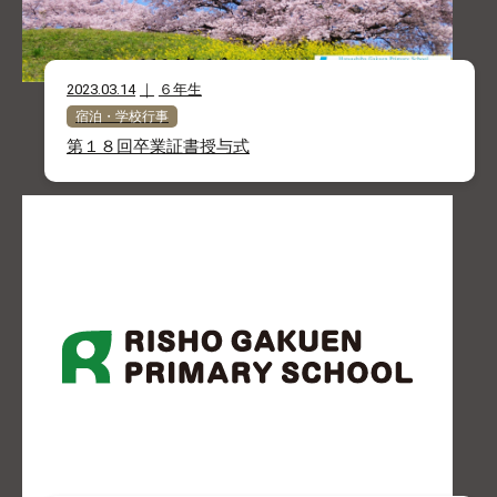
2023.03.14
６年生
宿泊・学校行事
第１８回卒業証書授与式