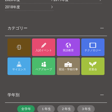
2018年度
カテゴリー
ALL
入試イベント
英語教育
テクノロジー
サイエンス
ペアグループ
宿泊・学校行事
若葉会
学年別
全学年
１年生
２年生
３年生