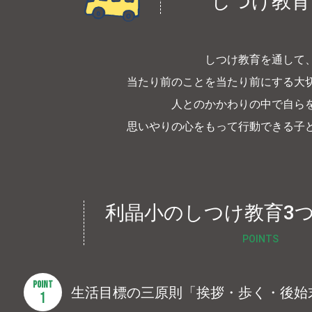
しつけ教育
しつけ教育を通して
当たり前のことを
当たり前にする大
人とのかかわりの中で自ら
思いやりの心をもって
行動できる子
利晶小のしつけ教育
3
POINTS
POINT
生活目標の三原則
「挨拶・歩く・後始
1