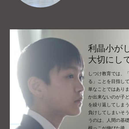
利晶小が
大切にし
しつけ教育では、
る」ことを目指し
単なことではあり
か出来ないのが子
を繰り返してしま
負けしてしまいそ
うのは、人間の基
根っこが伸びた後