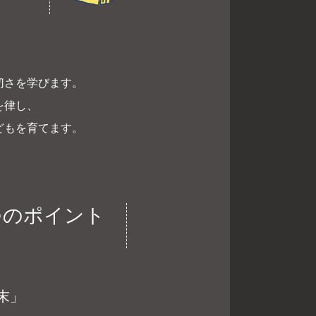
、
切さを学びます。
を律し、
どもを育てます。
つのポイント
末」