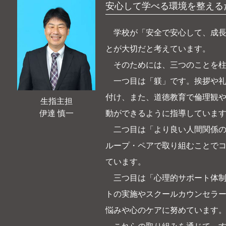
安心して学べる環境を整える
学校が「安全で安心して、成長
とが大切だと考えています。
そのためには、三つのことを柱
一つ目は「躾」です。挨拶や礼
付け、また、道徳教育で倫理観
生指主担
動ができるように指導していま
伊達 慎一
二つ目は「より良い人間関係の
ループ・ペアで取り組むことで
ています。
三つ目は「心理的サポート体制
トの実施やスクールカウンセラ
悩みや心のケアに努めています