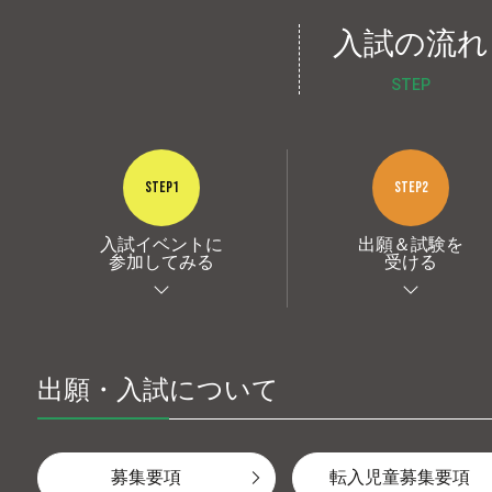
入試の流れ
STEP
STEP1
STEP2
入試イベントに
出願＆試験を
参加してみる
受ける
出願・入試について
募集要項
転入児童募集要項