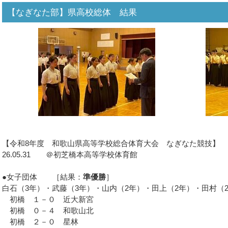
【なぎなた部】県高校総体 結果
【令和8年度 和歌山県高等学校総合体育大会 なぎなた競技】
26.05.31 ＠初芝橋本高等学校体育館
●女子団体 ［結果：
準優勝
］
白石（3年）・武藤（3年）・山内（2年）・田上（2年）・田村（
初橋 １－０ 近大新宮
初橋 ０－４ 和歌山北
初橋 ２－０ 星林