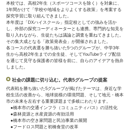
本校では、高校2年生（スポーツコースを除く）を対象に、
1年間かけて「学校や地域をよりよくする政策」を考案する
探究学習に取り組んできました。
本年度は「DXハイスクール」指定校としての強みを活か
し、外部の探究コーディネーターとも連携。専門的な知見を
取り入れながら、生徒たちは議論と調査を重ねてきました。
その集大成となる「政策発表会」が開催されました。
各コースの代表選を勝ち抜いた5つのグループが、中学3年
生から高校2年生までの全生徒、そしてYouTubeライブ配信
を通じて見守る保護者の皆様を前に、自らのアイデアを熱弁
しました。
社会の課題に切り込む。代表5グループの提案
代表戦を勝ち抜いた5グループが掲げたテーマは、身近な学
校生活の改善から、地球規模の環境問題、そして地元・橋本
市の未来を左右する重要課題まで多岐にわたります。
●橋本市の交通インフラ（コミュニティバス）の活性化
●森林資源と水産資源の有効活用
●橋本市の空き家問題と民泊事業の展開
●フードロス問題と初橋食堂の改革