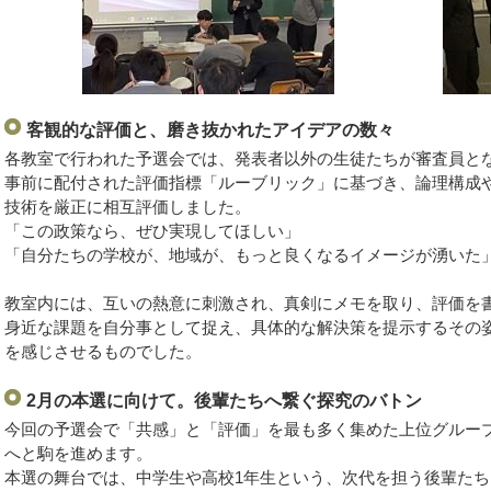
客観的な評価と、磨き抜かれたアイデアの数々
各教室で行われた予選会では、発表者以外の生徒たちが審査員と
事前に配付された評価指標「ルーブリック」に基づき、論理構成
技術を厳正に相互評価しました。
「この政策なら、ぜひ実現してほしい」
「自分たちの学校が、地域が、もっと良くなるイメージが湧いた
教室内には、互いの熱意に刺激され、真剣にメモを取り、評価を
身近な課題を自分事として捉え、具体的な解決策を提示するその
を感じさせるものでした。
2月の本選に向けて。後輩たちへ繋ぐ探究のバトン
今回の予選会で「共感」と「評価」を最も多く集めた上位グルー
へと駒を進めます。
本選の舞台では、中学生や高校1年生という、次代を担う後輩た