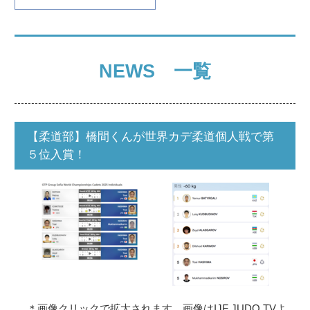
NEWS 一覧
【柔道部】橋間くんが世界カデ柔道個人戦で第
５位入賞！
＊画像クリックで拡大されます。画像はIJF JUDO TVよ