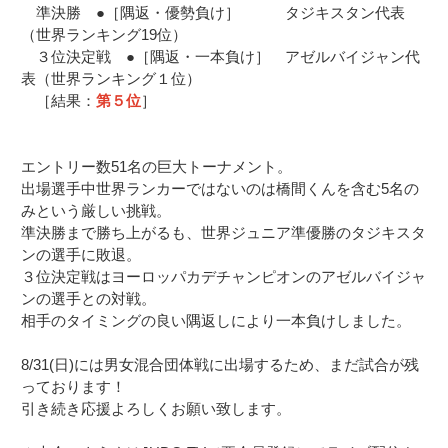
準決勝 ●［隅返・優勢負け］ タジキスタン代表
（世界ランキング19位）
３位決定戦 ●［隅返・一本負け］ アゼルバイジャン代
表（世界ランキング１位）
［結果：
第５位
］
エントリー数51名の巨大トーナメント。
出場選手中世界ランカーではないのは橋間くんを含む5名の
みという厳しい挑戦。
準決勝まで勝ち上がるも、世界ジュニア準優勝のタジキスタ
ンの選手に敗退。
３位決定戦はヨーロッパカデチャンピオンのアゼルバイジャ
ンの選手との対戦。
相手のタイミングの良い隅返しにより一本負けしました。
8/31(日)には男女混合団体戦に出場するため、まだ試合が残
っております！
引き続き応援よろしくお願い致します。