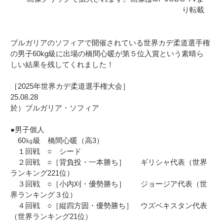
り転載
ブルガリアのソフィアで開催されている世界カデ柔道選手権
の男子60kg級に出場の橋間心暖が第５位入賞という素晴ら
しい結果を残してくれました！
［2025年世界カデ柔道選手権大会］
25.08.28
於）ブルガリア・ソフィア
●男子個人
60㎏級 橋間心暖（高3）
１回戦 ○ シード
２回戦 ○［背負投・一本勝ち］ ギリシャ代表（世界
ランキング221位）
３回戦 ○［小内刈・優勢勝ち］ ジョージア代表（世
界ランキング３位）
４回戦 ○［縦四方固・優勢勝ち］ ウズベキスタン代表
（世界ランキング21位）