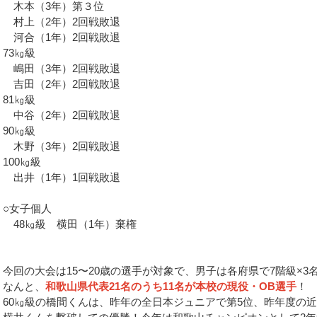
木本（3年）第３位
村上（2年）2回戦敗退
河合（1年）2回戦敗退
73㎏級
嶋田（3年）2回戦敗退
吉田（2年）2回戦敗退
8
1㎏級
中谷（2年）2回戦敗退
90㎏級
木野（3年）2回戦敗退
100㎏級
出井（1年）1回戦敗退
○女子個人
48㎏級 横田（1年）棄権
今回の大会は15〜20歳の選手が対象で、
男子は各府県で7階級×3
なんと、
和歌山県代表21名のうち11名が本校の現役・
OB選手
！
60㎏級の橋間くんは、昨年の全日本ジュニアで第5位、昨年度の