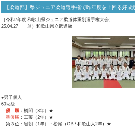
【柔道部】県ジュニア柔道選手権で昨年度を上回る好成
［令和7年度 和歌山県ジュニア柔道体重別選手権大会］
25.04.27 於）和歌山県立武道館
●男子個人
60㎏級
優 勝
：橋間（3年）★
準優勝
：工藤（2年）★
第３位：岩朝（1年）・松尾（OB / 和歌山大2年）★