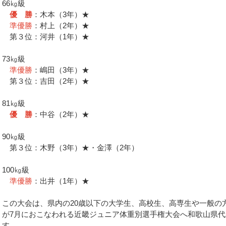
66㎏級
優 勝
：木本（3年）★
準優勝
：村上（2年）★
第３位：河井（1年）★
73㎏級
準優勝
：嶋田（3年）★
第３位：吉田（2年）★
81㎏級
優 勝
：中谷（2年）★
90㎏級
第３位：木野（3年）★・金澤（2年）
100㎏級
準優勝
：出井（1年）★
この大会は、県内の20歳以下の大学生、高校生、高専生や一般の
が7月におこなわれる近畿ジュニア体重別選手権大会へ和歌山県
す。