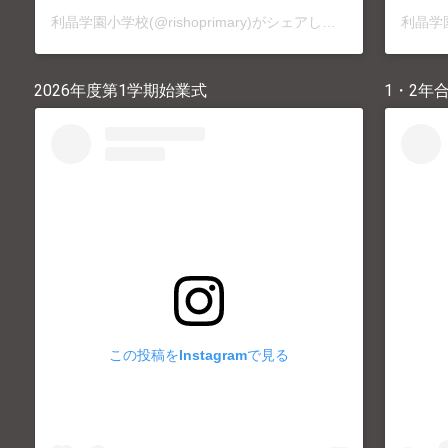
利晶学園小学校(@rishoprimary)がシェアした投稿
2026年度第1学期始業式
1・2年
この投稿をInstagramで見る