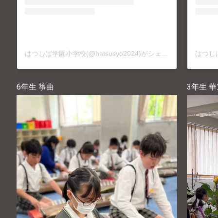
はつしば学園小学校(@hatsusyo2024)がシェアした投稿
6年生 箏曲
3年生 