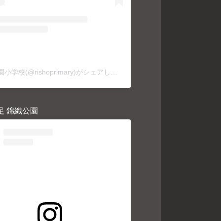
利晶学園小学校(@rishoprimary)がシェアした投稿
足 錦織公園