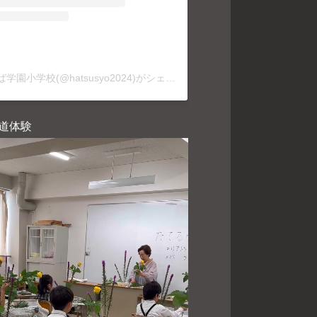
はつしば学園小学校(@hatsusyo2024)がシェアした投稿
華道体験