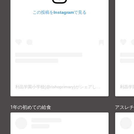
この投稿をInstagramで見る
利晶学園小学校(@rishoprimary)がシェアした投稿
1年の初めての給食
アスレチ