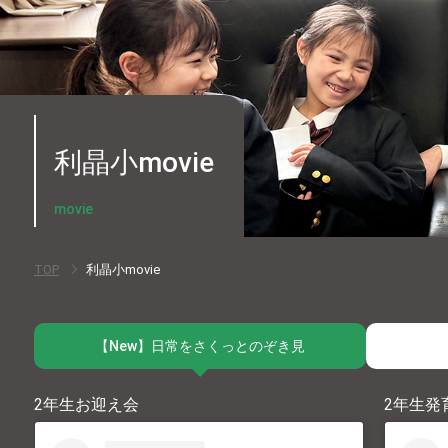
利晶小movie
movie
TOP
利晶小movie
【New】
日常をさくっとのぞき見
2年生お迎え会
2年生発