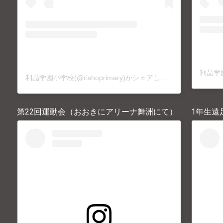
利晶学園小学校(@rishoprimary)がシェアした投稿
第22回運動会（おおきにアリーナ舞洲にて）
1年生遠