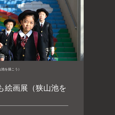
山池を描こう）
こども絵画展（狭山池を